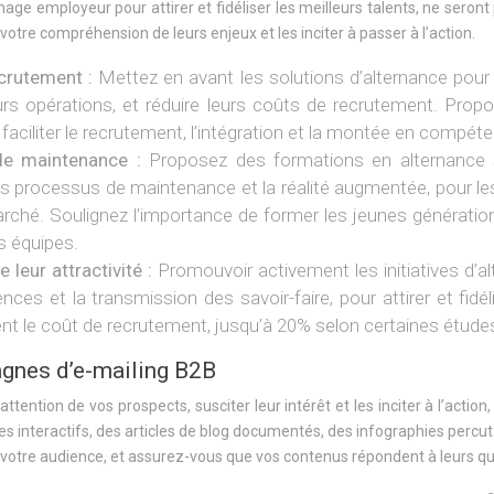
 image employeur pour attirer et fidéliser les meilleurs talents, ne 
tre compréhension de leurs enjeux et les inciter à passer à l’action.
ecrutement :
Mettez en avant les solutions d’alternance pour
eurs opérations, et réduire leurs coûts de recrutement. Pr
ciliter le recrutement, l’intégration et la montée en compéte
 de maintenance :
Proposez des formations en alternance s
n des processus de maintenance et la réalité augmentée, pour le
marché. Soulignez l’importance de former les jeunes générat
rs équipes.
leur attractivité :
Promouvoir activement les initiatives d’
s et la transmission des savoir-faire, pour attirer et fidél
nt le coût de recrutement, jusqu’à 20% selon certaines études, e
agnes d’e-mailing B2B
tention de vos prospects, susciter leur intérêt et les inciter à l’action
es interactifs, des articles de blog documentés, des infographies percu
 votre audience, et assurez-vous que vos contenus répondent à leurs qu