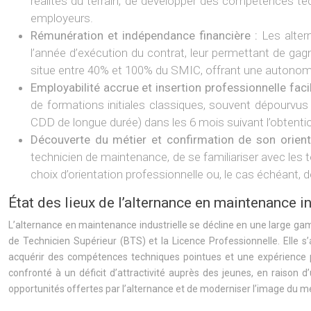
réalités du terrain, de développer des compétences tec
employeurs.
Rémunération et indépendance financière :
Les alter
l’année d’exécution du contrat, leur permettant de gag
situe entre 40% et 100% du SMIC, offrant une autonomi
Employabilité accrue et insertion professionnelle facil
de formations initiales classiques, souvent dépourvus 
CDD de longue durée) dans les 6 mois suivant l’obtentio
Découverte du métier et confirmation de son orient
technicien de maintenance, de se familiariser avec les t
choix d’orientation professionnelle ou, le cas échéant, d
État des lieux de l’alternance en maintenance in
L’alternance en maintenance industrielle se décline en une large gam
de Technicien Supérieur (BTS) et la Licence Professionnelle. Elle s’
acquérir des compétences techniques pointues et une expérience p
confronté à un déficit d’attractivité auprès des jeunes, en raison d
opportunités offertes par l’alternance et de moderniser l’image du m