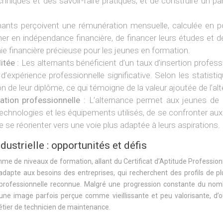
hniques et des savoir-faire pratiques, et de construire un pa
nants perçoivent une rémunération mensuelle, calculée en p
ner en indépendance financière, de financer leurs études et 
e financière précieuse pour les jeunes en formation.
itée :
Les alternants bénéficient d’un taux d’insertion profess
d’expérience professionnelle significative. Selon les statist
n de leur diplôme, ce qui témoigne de la valeur ajoutée de l’a
ation professionnelle :
L’alternance permet aux jeunes de d
echnologies et les équipements utilisés, de se confronter aux d
e se réorienter vers une voie plus adaptée à leurs aspirations.
dustrielle : opportunités et défis
me de niveaux de formation, allant du Certificat d’Aptitude Profession
adapte aux besoins des entreprises, qui recherchent des profils de pl
rofessionnelle reconnue. Malgré une progression constante du nomb
’une image parfois perçue comme vieillissante et peu valorisante, d’o
étier de technicien de maintenance.