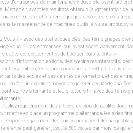
s d’entreprises de maintenance industrielle ayant tiré prof
s. Mettez en avant les résultats obtenus (augmentation de la p
ons mises en œuvre, et les témoignages des acteurs clés (resp
sée dans la maintenance de machines-outils, a vu sa producti
ez-Vous ? » avec des statistiques clés, des témoignages client
aviez-Vous ? Les entreprises qui investissent activement da
s coûts de recrutement et de fidéliser leurs talents. »
sions d’information en ligne, des webinaires interactifs, des 
cement disponibles, les bonnes pratiques à mettre en œuvre, e
entants des écoles et des centres de formation, et des entrepr
qui en fait un excellent moyen de générer des leads qualifiés.
Rencontrez nos alternants et leurs tuteurs ! », avec des témo
alternants.
:
Publiez régulièrement des articles de blog de qualité, docu
ur mettre en place un programme d’alternance, les aides financ
. Proposez également des guides pratiques téléchargeables,
 référencé peut générer jusqu’à 500 visites par mois, ce qui en