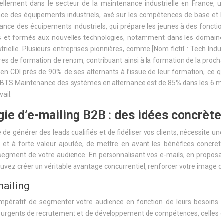
llement dans le secteur de la maintenance industrielle en France, 
e des équipements industriels, axé sur les compétences de base et l
nance des équipements industriels, qui prépare les jeunes à des fonct
s et formés aux nouvelles technologies, notamment dans les domaines 
strielle. Plusieurs entreprises pionnières, comme [Nom fictif : Tech I
res de formation de renom, contribuant ainsi à la formation de la pro
 CDI près de 90% de ses alternants à l’issue de leur formation, ce q
 BTS Maintenance des systèmes en alternance est de 85% dans les 6 mois
ail.
égie d’e-mailing B2B : des idées concrè
 générer des leads qualifiés et de fidéliser vos clients, nécessite une
s et à forte valeur ajoutée, de mettre en avant les bénéfices concre
e segment de votre audience. En personnalisant vos e-mails, en propos
ouvez créer un véritable avantage concurrentiel, renforcer votre imag
mailing
 impératif de segmenter votre audience en fonction de leurs besoins 
ins urgents de recrutement et de développement de compétences, celles