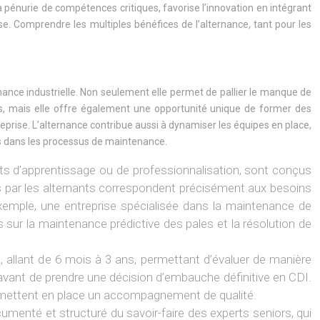
la pénurie de compétences critiques, favorise l’innovation en intégrant
e. Comprendre les multiples bénéfices de l’alternance, tant pour les
nance industrielle. Non seulement elle permet de pallier le manque de
es, mais elle offre également une opportunité unique de former des
eprise. L’alternance contribue aussi à dynamiser les équipes en place,
tes dans les processus de maintenance.
ats d’apprentissage ou de professionnalisation, sont conçus
is par les alternants correspondent précisément aux besoins
xemple, une entreprise spécialisée dans la maintenance de
sur la maintenance prédictive des pales et la résolution de
e, allant de 6 mois à 3 ans, permettant d’évaluer de manière
e avant de prendre une décision d’embauche définitive en CDI.
i mettent en place un accompagnement de qualité.
umenté et structuré du savoir-faire des experts seniors, qui