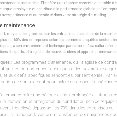
 maintenance industrielle. Elle offre une réponse concrète et durable à 
arque employeur et contribue à la performance globale de l’entrepris
t avec pertinence et authenticité dans votre stratégie d’e-mailing.
 de maintenance
ourt, moyen et long terme pour les entreprises du secteur de la mainte
 plus de 60% des entreprises selon les dernières enquêtes sectoriell
eprise, à son environnement technique particulier et à sa culture d’entr
tions d’experts, et à injecter de nouvelles idées et approches innovan
iques :
Les programmes d’alternance, qu’il s’agisse de contr
ssant que les compétences techniques et les savoir-faire acqu
 aux défis spécifiques rencontrés par l’entreprise. Par e
ation de son alternant pour inclure des modules spécifiques 
’alternance offre une période d’essai prolongée et structuré
 la motivation et l’intégration du candidat au sein de l’équip
ouvent très élevé, dépassant les 70% dans les entreprises qu
uré :
L’alternance favorise un transfert de connaissances doc