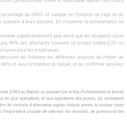
rcours professionnel solide et valorisable auprès des futurs
ourcentage du SMIC et variable en fonction de l’âge et de
de subvenir à leurs besoins. En moyenne, la rémunération se
ionnelle significativement plus élevé que les étudiants issus
iques, 80% des alternants trouvent un emploi stable (CDI ou
lternance pour les employeurs.
écouvrir de l’intérieur les différents aspects du métier de
éfis et aux contraintes du terrain, et de confirmer ainsi leur
nelle (CAP) au Master, en passant par le Bac Professionnel, le Brevet
us en plus spécialisés, et aux aspirations des jeunes, qui souhaitent
re de contrats d’alternance signés chaque année, le secteur reste
ù l’importance cruciale de valoriser les réussites, de promouvoir les