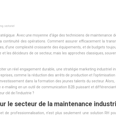
ng sectoriel
stratégique. Avec une moyenne d’âge des techniciens de maintenance dé
our la continuité des opérations. Comment assurer efficacement la tra
s, d’une complexité croissante des équipements, et de budgets toujours
e et les décideurs de ce secteur, mais les approches classiques, souve
 susciter un réel engagement durable, une stratégie marketing industriel
prises, comme la réduction des arrêts de production et l’optimisation 
estissement dans la formation des jeunes talents du secteur. Alors, 
e-mailing en un outil de communication B2B puissant et différenciant, c
r clé de l’industrie ?
our le secteur de la maintenance industri
e et de professionnalisation, n’est plus seulement une solution RH p