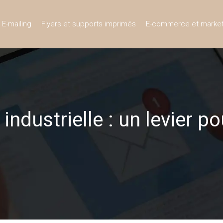
E-mailing
Flyers et supports imprimés
E-commerce et market
ndustrielle : un levier po