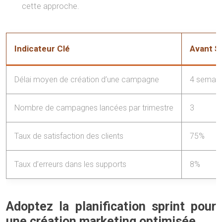
cette approche.
Indicateur Clé
Avant S
Délai moyen de création d’une campagne
4 semain
Nombre de campagnes lancées par trimestre
3
Taux de satisfaction des clients
75%
Taux d’erreurs dans les supports
8%
Adoptez la planification sprint pour
une création marketing optimisée