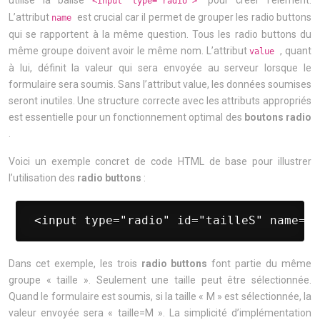
utilise la balise
pour créer l’élément.
<input type="radio">
L’attribut
est crucial car il permet de grouper les radio buttons
name
qui se rapportent à la même question. Tous les radio buttons du
même groupe doivent avoir le même nom. L’attribut
, quant
value
à lui, définit la valeur qui sera envoyée au serveur lorsque le
formulaire sera soumis. Sans l’attribut value, les données soumises
seront inutiles. Une structure correcte avec les attributs appropriés
est essentielle pour un fonctionnement optimal des
boutons radio
.
Voici un exemple concret de code HTML de base pour illustrer
l’utilisation des
radio buttons
:
 <input type="radio" id="tailleS" name="t
Dans cet exemple, les trois
radio buttons
font partie du même
groupe « taille ». Seulement une taille peut être sélectionnée.
Quand le formulaire est soumis, si la taille « M » est sélectionnée, la
valeur envoyée sera « taille=M ». La simplicité d’implémentation