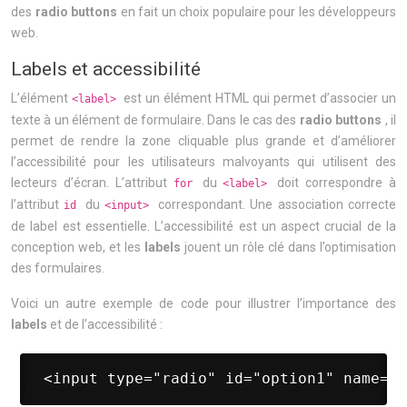
des
radio buttons
en fait un choix populaire pour les développeurs
web.
Labels et accessibilité
L’élément
est un élément HTML qui permet d’associer un
<label>
texte à un élément de formulaire. Dans le cas des
radio buttons
, il
permet de rendre la zone cliquable plus grande et d’améliorer
l’accessibilité pour les utilisateurs malvoyants qui utilisent des
lecteurs d’écran. L’attribut
du
doit correspondre à
for
<label>
l’attribut
du
correspondant. Une association correcte
id
<input>
de label est essentielle. L’accessibilité est un aspect crucial de la
conception web, et les
labels
jouent un rôle clé dans l’optimisation
des formulaires.
Voici un autre exemple de code pour illustrer l’importance des
labels
et de l’accessibilité :
 <input type="radio" id="option1" name="c