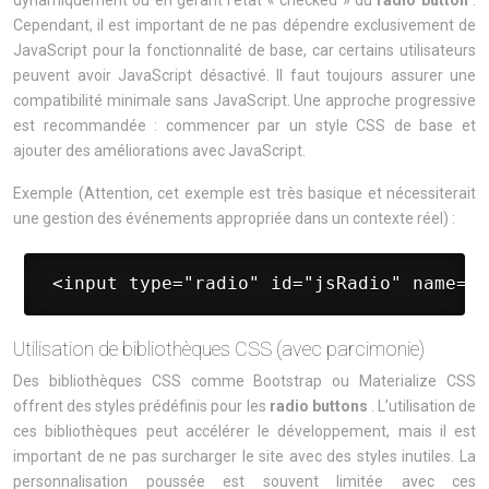
dynamiquement ou en gérant l’état « checked » du
radio button
.
Cependant, il est important de ne pas dépendre exclusivement de
JavaScript pour la fonctionnalité de base, car certains utilisateurs
peuvent avoir JavaScript désactivé. Il faut toujours assurer une
compatibilité minimale sans JavaScript. Une approche progressive
est recommandée : commencer par un style CSS de base et
ajouter des améliorations avec JavaScript.
Exemple (Attention, cet exemple est très basique et nécessiterait
une gestion des événements appropriée dans un contexte réel) :
 <input type="radio" id="jsRadio" name="j
Utilisation de bibliothèques CSS (avec parcimonie)
Des bibliothèques CSS comme Bootstrap ou Materialize CSS
offrent des styles prédéfinis pour les
radio buttons
. L’utilisation de
ces bibliothèques peut accélérer le développement, mais il est
important de ne pas surcharger le site avec des styles inutiles. La
personnalisation poussée est souvent limitée avec ces