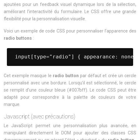
ajoutées pour un feedback visuel dynamique lors de la sélection,
améliorant l’interactivité du formulaire. Le CSS offre une grande
flexibilité pour la personnalisation visuelle.
Voici un exemple de code CSS pour personnaliser l’apparence des
radio buttons
:
 input[type="radio"] { appearance: none; 
Cet exemple masque le
radio button
par défaut et crée un cercle
personnalisé avec une bordure. Lorsqu’il est sélectionné, le cercle
se remplit d’une couleur bleue (#007bff). Le code CSS peut être
adapté pour correspondre à la palette de couleurs de votre
marque.
Javascript (avec précautions)
Le JavaScript permet une personnalisation plus avancée, en
manipulant directement le DOM pour ajouter des classes CSS