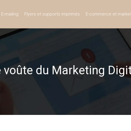
E-mailing
Flyers et supports imprimés
E-commerce et market
e voûte du Marketing Digi